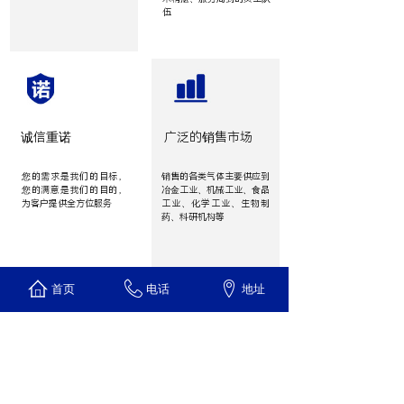
伍
诚信重诺
广泛的销售市场
您的需求是我们的目标，
销售的各类气体主要供应到
您的满意是我们的目的，
冶金工业、机械工业、食品
为客户提供全方位服务
工业
、
化学工业
、
生物制
药
、
科研机构等
首页
电话
地址
NEWS
新闻中心
重庆标准气体供应商，气体品种齐全，服务设施完善