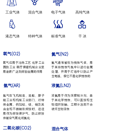
工业气体​
混合气体
电子气体
高纯气体
液态气体
特种气体
标准气体
干 冰
氧气(O2)
氮气(N2)
氧气应用于冶炼工艺 化学工业
氮气通常被称为惰性气体，用
国防工业 医疗保健机械企业里
于某些惰性气氛中以进行金属
用途很广,达到焊割金属的作用
处理，并用于灯泡中以防止产
生电弧，但它不是化学惰性的
氩气(AR)
液氮(LN2)
氩
气在飞机制造、造船、原子
液氮用于作为深度制冷剂，由
能工业和机械工业部门，对特
于其化学惰性，可以直接和生
殊金属，例如铝、镁、铜及其
物组织接触，立即冷冻而不会
合金和不锈钢在焊接时，往往
破坏生物活性
用作为焊接保护气，防止焊接
件被空气氧化或氮化
二氧化碳(CO2)
混合气体