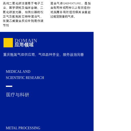
高纯二氧化碳主要用于电子工
混合气体
GASMIXTURE
，是指
业，医学研究及临床诊断、二
含有两种或两种以上有效组份!
氧化碳激光器、检测仪器的校
或虽属非有效组份但其含量超
正气及配制其它特种混台气，
过规定限量的气体。
在聚乙烯聚合反应中则用作调
节剂
DOMAIN
应用领域
重庆瓶装气体供应商，气体品种齐全，服务设施完善
MEDICAL AND
SCIENTIFIC RESEARCH
医疗与科研
METAL PROCESSING